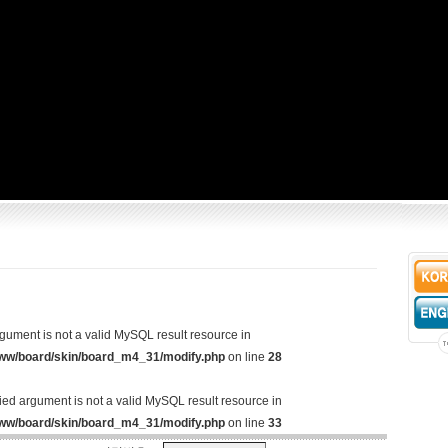
rgument is not a valid MySQL result resource in
www/board/skin/board_m4_31/modify.php
on line
28
lied argument is not a valid MySQL result resource in
www/board/skin/board_m4_31/modify.php
on line
33