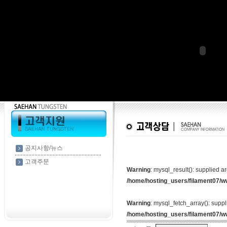
공지사항/뉴스
고객주문
Warning
: mysql_result(): supplied a
/home/hosting_users/filament07/
Warning
: mysql_fetch_array(): supp
/home/hosting_users/filament07/