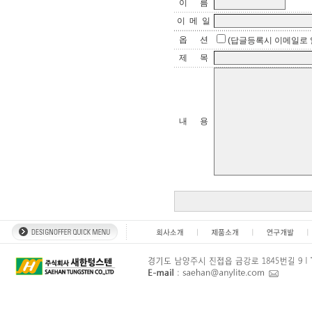
이 름
이 메 일
옵 션
(답글등록시 이메일로 
제 목
내 용