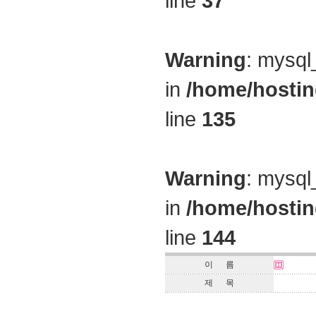
line
37
Warning
: mysql
in
/home/hostin
line
135
Warning
: mysql
in
/home/hostin
line
144
이 름
제 목