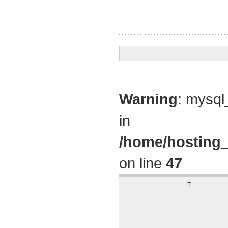
Warning
: mysql
in
/home/hosting_
on line
47
T