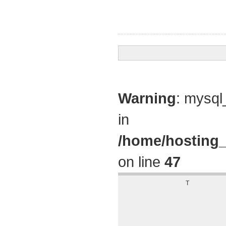
Warning
: mysql
in
/home/hosting_
on line
47
T