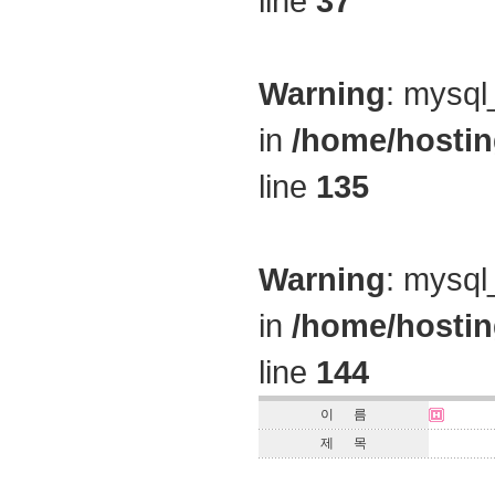
line
37
Warning
: mysql
in
/home/hostin
line
135
Warning
: mysql
in
/home/hostin
line
144
이 름
제 목