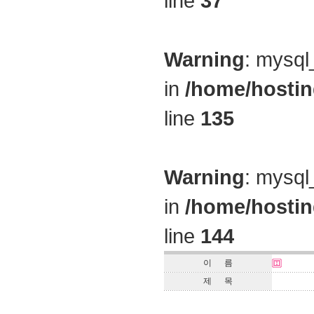
line
37
Warning
: mysql
in
/home/hostin
line
135
Warning
: mysql
in
/home/hostin
line
144
이 름
제 목