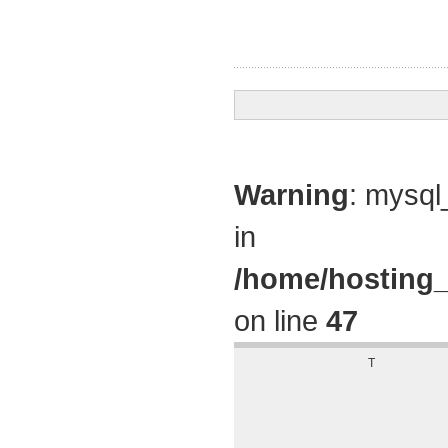
Warning
: mysql
in
/home/hosting_
on line
47
T