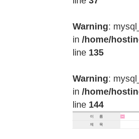
line
37
Warning
: mysql
in
/home/hostin
line
135
Warning
: mysql
in
/home/hostin
line
144
이 름
제 목