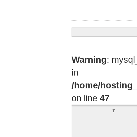
Warning
: mysql
in
/home/hosting_
on line
47
T