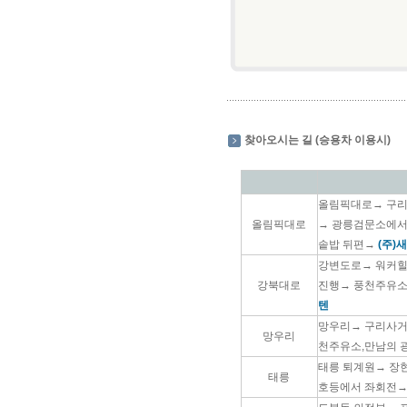
찾아오시는 길 (승용차 이용시)
올림픽대로→ 구리
올림픽대로
→ 광릉검문소에서
솥밥 뒤편→
(주)
강변도로→ 워커힐
강북대로
진행→ 풍천주유소
텐
망우리→ 구리사거
망우리
천주유소,만남의 
태릉 퇴계원→ 장
태릉
호등에서 좌회전→