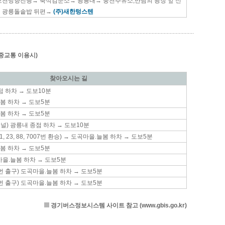
포천방향진행→ 축석검문소→ 광릉내→ 풍천주유소,만남의 광장 앞 신
 광릉돌솥밥 뒤편→
(주)새한텅스텐
중교통 이용시)
찾아오시는 길
점 하차 → 도보10분
봄 하차 → 도보5분
봄 하차 → 도보5분
널) 광릉내 종점 하차 → 도보10분
, 23, 88, 7007번 환승) → 도곡마을.늘봄 하차 → 도보5분
봄 하차 → 도보5분
마을.늘봄 하차 → 도보5분
번 출구) 도곡마을.늘봄 하차 → 도보5분
번 출구) 도곡마을.늘봄 하차 → 도보5분
경기버스정보시스템 사이트 참고 (www.gbis.go.kr)