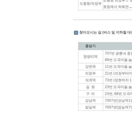
도봉동 의정부→ 
도봉동/의정부
호등에서 좌회전→
찾아오시는 길 (버스 및 지하철 대
출발지
707번 광릉내 종
청량리역
88번 도곡마을.늘
강변역
11번 도곡마을.늘
의정부
21번 (의정부터미
석계역
73번 (장현하차 11
길 동
23번 도곡마을.늘
구 리
23번, 88번 도곡
강남역
7007번(강남역1
잠실역
7007번(잠실역7